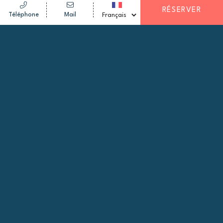
RÉSERVER
Téléphone
Mail
CHAMBRE FAMILIALE
Parce que des vacances en famille réussies
commencent par un espace adapté, notre
chambre d’hôtel pour famille à Djerba
de 30 m²
a été pensée pour vous simplifier la vie. Assez
vaste pour accueillir 4 personnes, elle offre un
volume confortable où les enfants ont de la
place pour jouer et où vous pouvez déballer les
valises sans vous sentir à l’étroit.